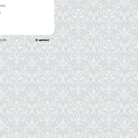
med.
8
s.ee