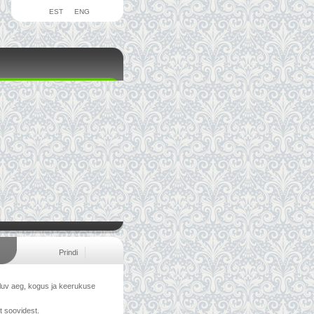
EST
ENG
Prindi
uluv aeg, kogus ja keerukuse
t soovidest.