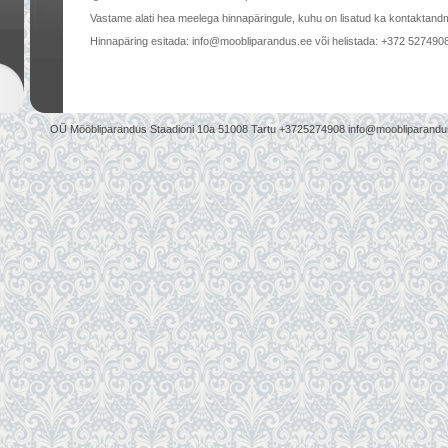
Vastame alati hea meelega hinnapäringule, kuhu on lisatud ka kontaktand
Hinnapäring esitada: info@moobliparandus.ee või helistada: +372 527490
OÜ Mööbliparandus Staadioni 10a 51008 Tartu +3725274908 info@moobliparandu