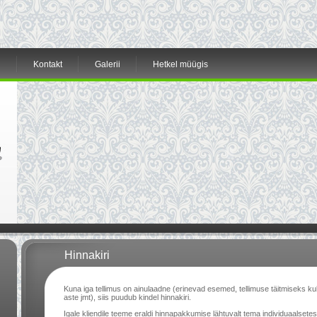
d
Kontakt
Galerii
Hetkel müügis
Hinnakiri
Kuna iga tellimus on ainulaadne (erinevad esemed, tellimuse täitmiseks k
aste jmt), siis puudub kindel hinnakiri.
Igale kliendile teeme eraldi hinnapakkumise lähtuvalt tema individuaalsetes